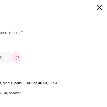
итый кот"
НУ
м, фольгированный шар 46 см, 71см
рный, золотой